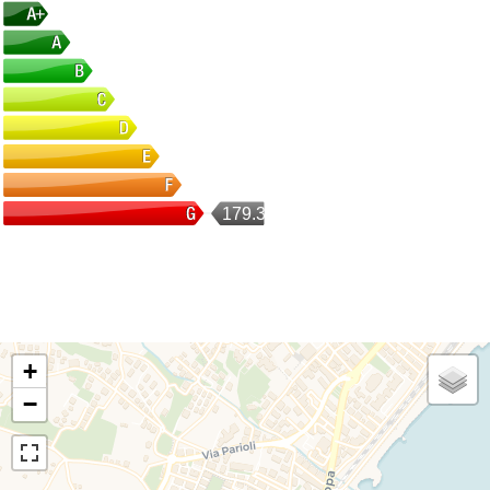
179.35
+
−