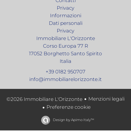
Contatti
Privacy
Informazioni
Dati personali
Privacy
Immobiliare L'Orizzonte
Corso Europa 77 R
17052
Borghetto Santo Spirito
Italia
+39 0182 950707
info@immobiliarelorizzonte.it
Menzioni legali
©2026 Immobiliare L'Orizzonte
Preferenze cookie
Design by
Apimo Italy™