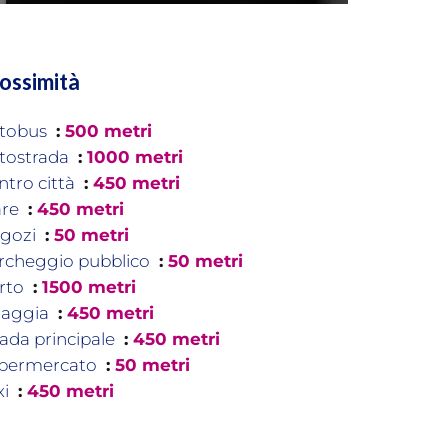
ossimità
tobus
500 metri
tostrada
1000 metri
ntro città
450 metri
re
450 metri
gozi
50 metri
rcheggio pubblico
50 metri
rto
1500 metri
iaggia
450 metri
rada principale
450 metri
permercato
50 metri
xi
450 metri