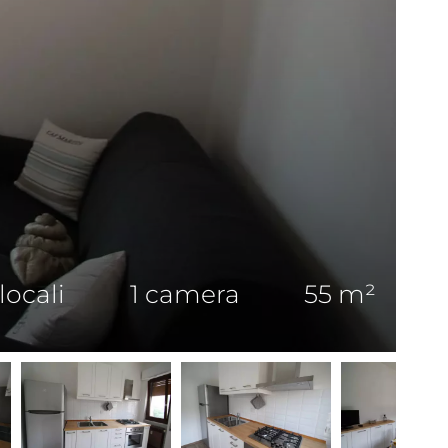
 locali
1 camera
55 m²