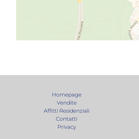
Homepage
Vendite
Affitti Residenziali
Contatti
Privacy