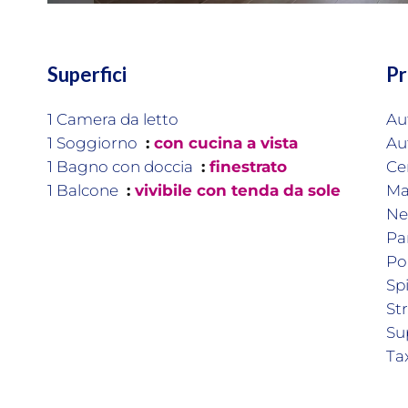
Superfici
Pr
1 Camera da letto
Au
1 Soggiorno
con cucina a vista
Au
1 Bagno con doccia
finestrato
Ce
1 Balcone
vivibile con tenda da sole
Ma
Ne
Pa
Po
Sp
St
Su
Ta