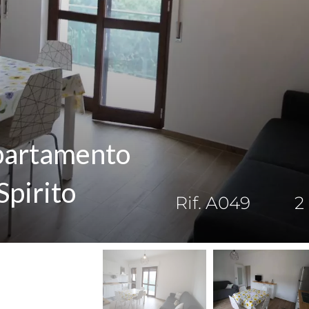
ppartamento
Spirito
Rif. A049
2