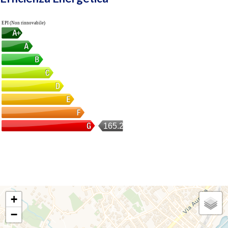
EPI (Non rinnovabile)
165.24
+
−