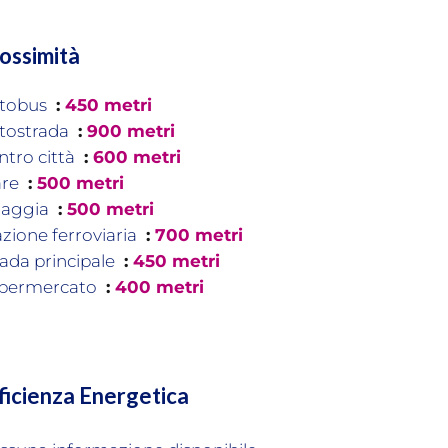
ossimità
tobus
450 metri
tostrada
900 metri
ntro città
600 metri
re
500 metri
iaggia
500 metri
azione ferroviaria
700 metri
rada principale
450 metri
permercato
400 metri
ficienza Energetica