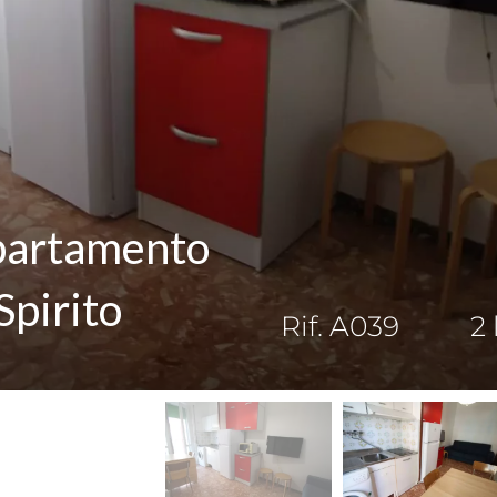
ppartamento
Spirito
Rif. A039
2 