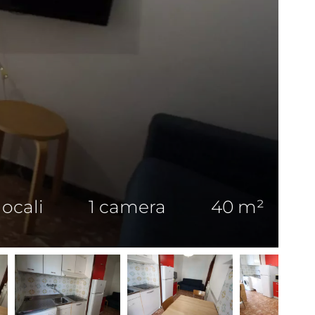
locali
1 camera
40 m²