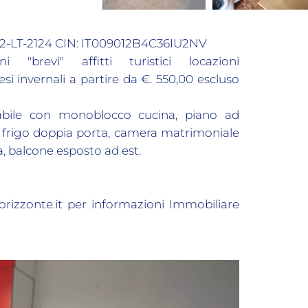
012-LT-2124 CIN: IT009012B4C36IU2NV
i "brevi" affitti turistici locazioni
esi invernali a partire da €. 550,00 escluso
tabile con monoblocco cucina, piano ad
e, frigo doppia porta, camera matrimoniale
, balcone esposto ad est.
lorizzonte.it per informazioni Immobiliare