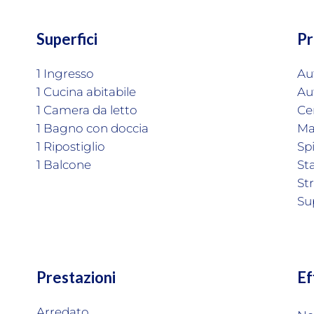
Superfici
Pr
1 Ingresso
Au
1 Cucina abitabile
Au
1 Camera da letto
Ce
1 Bagno con doccia
Ma
1 Ripostiglio
Sp
1 Balcone
St
St
Su
Prestazioni
Ef
Arredato