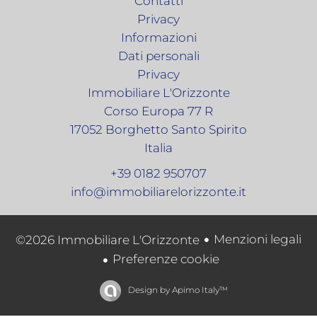
Contatti
Privacy
Informazioni
Dati personali
Privacy
Immobiliare L'Orizzonte
Corso Europa 77 R
17052
Borghetto Santo Spirito
Italia
+39 0182 950707
info@immobiliarelorizzonte.it
Menzioni legali
©2026 Immobiliare L'Orizzonte
Preferenze cookie
Design by
Apimo Italy™