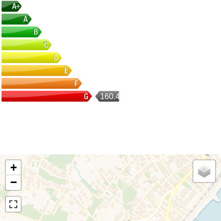
160.42
+
−