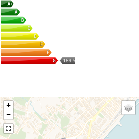
189.54
+
−