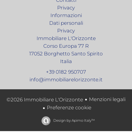
Contatti
Privacy
Informazioni
Dati personali
Privacy
Immobiliare L'Orizzonte
Corso Europa 77 R
17052
Borghetto Santo Spirito
Italia
+39 0182 950707
info@immobiliarelorizzonte.it
Menzioni legali
©2026 Immobiliare L'Orizzonte
Preferenze cookie
Design by
Apimo Italy™