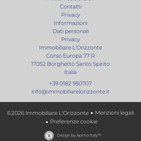
Contatti
Privacy
Informazioni
Dati personali
Privacy
Immobiliare L'Orizzonte
Corso Europa 77 R
17052
Borghetto Santo Spirito
Italia
+39 0182 950707
info@immobiliarelorizzonte.it
Menzioni legali
©2026 Immobiliare L'Orizzonte
Preferenze cookie
Design by
Apimo Italy™