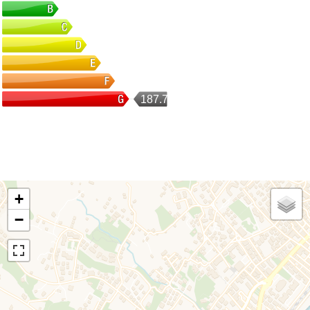
187.72
+
−