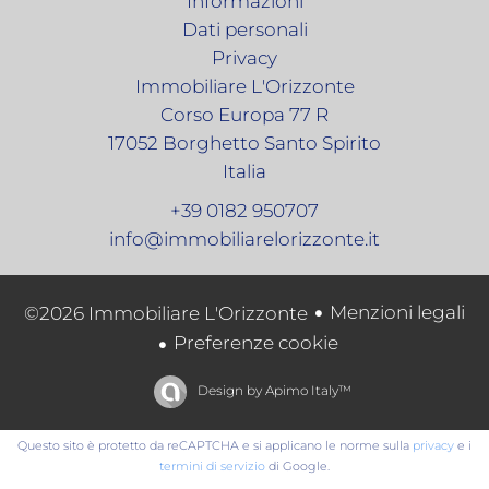
Informazioni
Dati personali
Privacy
Immobiliare L'Orizzonte
Corso Europa 77 R
17052
Borghetto Santo Spirito
Italia
+39 0182 950707
info@immobiliarelorizzonte.it
Menzioni legali
©2026 Immobiliare L'Orizzonte
Preferenze cookie
Design by
Apimo Italy™
Questo sito è protetto da reCAPTCHA e si applicano le norme sulla
privacy
e i
termini di servizio
di Google.